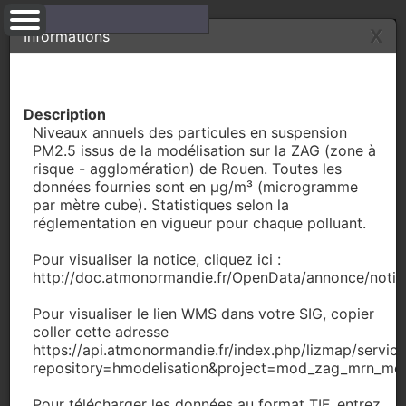
X
Informations
Layers
Information
Measure
Permalink
Masquer
Légende PM2.5
Description
PM2.5 (µg/m³)
Niveaux annuels des particules en suspension
0 - 5
PM2.5 issus de la modélisation sur la ZAG (zone à
risque - agglomération) de Rouen. Toutes les
5 - 10
données fournies sont en μg/m³ (microgramme
par mètre cube). Statistiques selon la
10 - 15
réglementation en vigueur pour chaque polluant.
15 - 20
Pour visualiser la notice, cliquez ici :
20 - 25
http://doc.atmonormandie.fr/OpenData/annonce/notic
25 - 50
Pour visualiser le lien WMS dans votre SIG, copier
> 50
coller cette adresse
https://api.atmonormandie.fr/index.php/lizmap/service
repository=hmodelisation&project=mod_zag_mrn_m
Pour télécharger les données au format TIF, entrez